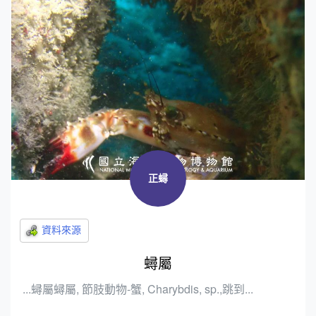
正蟳
蟳屬
...蟳屬蟳屬, 節肢動物-蟹, Charybdis, sp.,跳到...