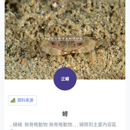
正蟳
蟳
...蟳蟳, 無脊椎動物-無脊椎動物, , , 蟳跳到主要內容區