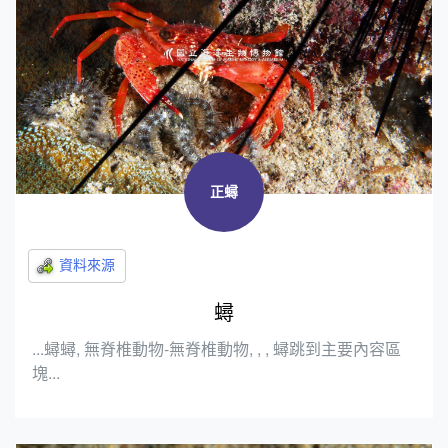
正蟳
蟳
...蟳蟳, 無脊椎動物-無脊椎動物, , , 蟳跳到主要內容區
塊...