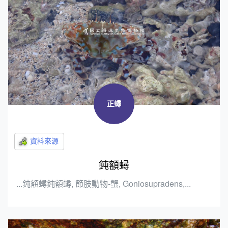
正蟳
鈍額蟳
...鈍額蟳鈍額蟳, 節肢動物-蟹, Goniosupradens,...