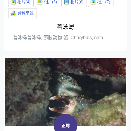
善泳蟳
...善泳蟳善泳蟳, 節肢動物-蟹, Charybdis, nata...
正蟳