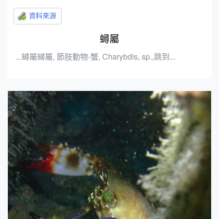
蟳屬
...蟳屬蟳屬, 節肢動物-蟹, Charybdis, sp.,跳到...