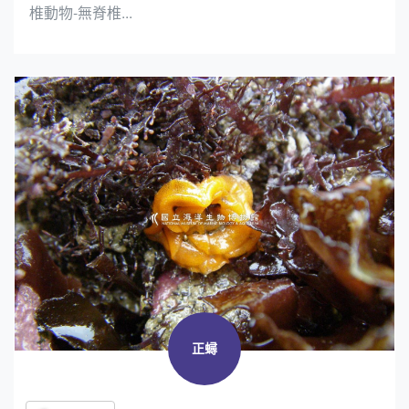
椎動物-無脊椎...
正蟳