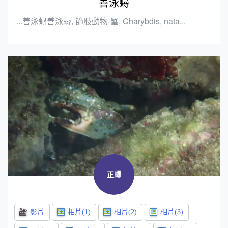
善泳蟳
...善泳蟳善泳蟳, 節肢動物-蟹, Charybdis, nata...
正蟳