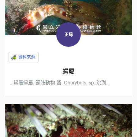
正蟳
蟳屬
...蟳屬蟳屬, 節肢動物-蟹, Charybdis, sp.,跳到...