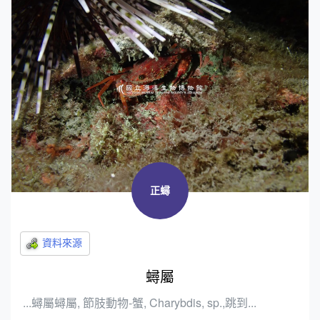
正蟳
蟳屬
...蟳屬蟳屬, 節肢動物-蟹, Charybdis, sp.,跳到...