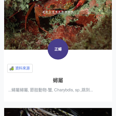
正蟳
蟳屬
...蟳屬蟳屬, 節肢動物-蟹, Charybdis, sp.,跳到...