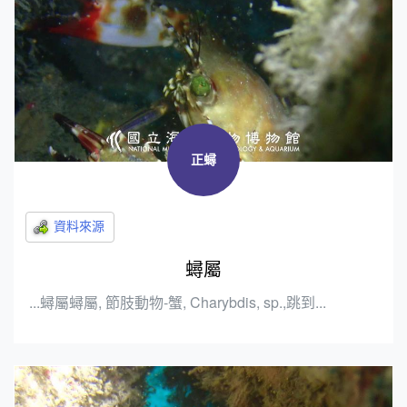
正蟳
蟳屬
...蟳屬蟳屬, 節肢動物-蟹, Charybdis, sp.,跳到...