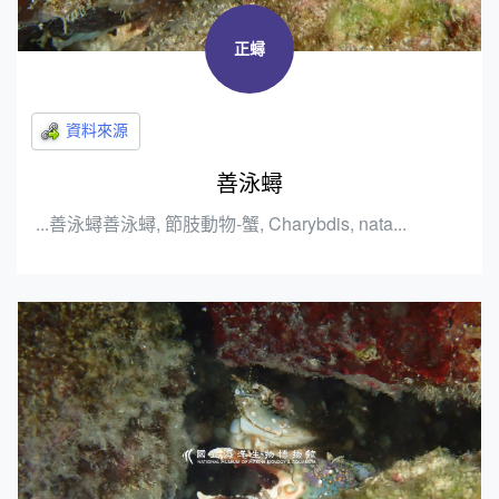
正蟳
善泳蟳
...善泳蟳善泳蟳, 節肢動物-蟹, Charybdis, nata...