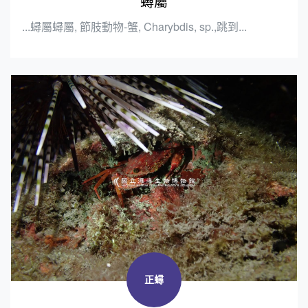
蟳屬
...蟳屬蟳屬, 節肢動物-蟹, Charybdis, sp.,跳到...
正蟳