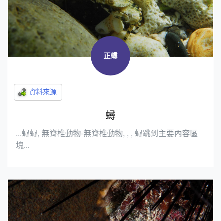
正蟳
蟳
...蟳蟳, 無脊椎動物-無脊椎動物, , , 蟳跳到主要內容區
塊...