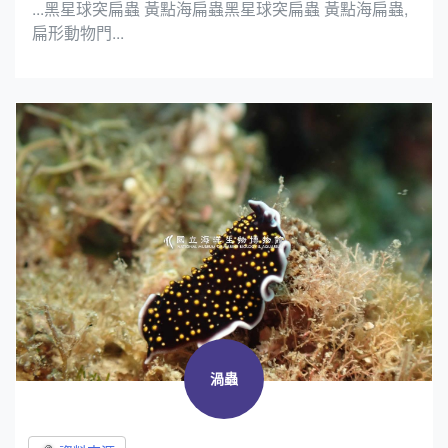
...黑星球突扁蟲 黃點海扁蟲黑星球突扁蟲 黃點海扁蟲,
扁形動物門...
渦蟲