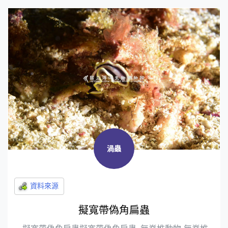
渦蟲
擬寬帶偽角扁蟲