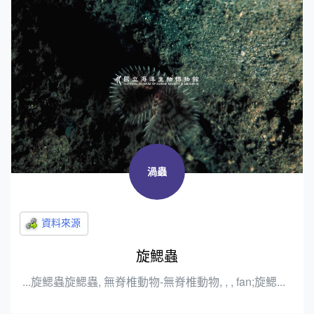
渦蟲
旋鰓蟲
...旋鰓蟲旋鰓蟲, 無脊椎動物-無脊椎動物, , , fan;旋鰓...