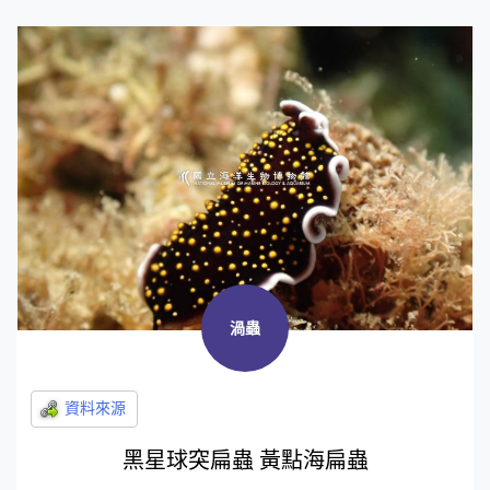
渦蟲
黑星球突扁蟲 黃點海扁蟲