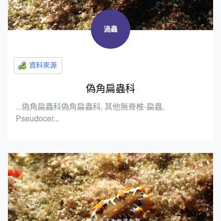
渦蟲
偽角扁蟲科
...偽角扁蟲科偽角扁蟲科, 其他無脊椎-扁蟲,
Pseudocer...