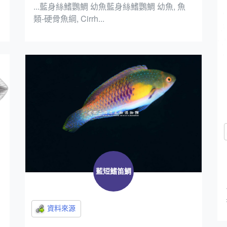
...藍身絲鰭鸚鯛 幼魚藍身絲鰭鸚鯛 幼魚, 魚
類-硬骨魚綱, Cirrh...
藍短鰭笛鯛