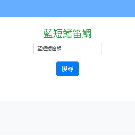
藍短鰭笛鯛
搜尋