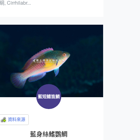
綱, Cirrhilabr...
藍短鰭笛鯛
藍身絲鰭鸚鯛