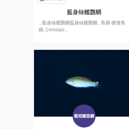
藍身絲鰭鸚鯛
...藍身絲鰭鸚鯛藍身絲鰭鸚鯛 , 魚類-硬骨魚
綱, Cirrhilabr...
藍短鰭笛鯛