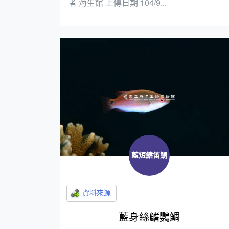
者 海生館 上傳日期 104/9...
藍短鰭笛鯛
藍身絲鰭鸚鯛