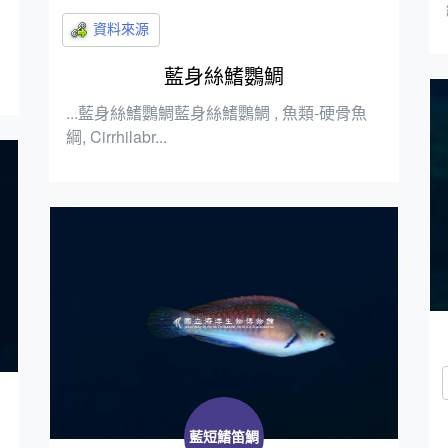
藍身絲鰭鸚鯛
...藍身絲鰭鸚鯛藍身絲鰭鸚鯛 , 魚類-硬骨魚
綱, Cirrhilabr...
藍短鰭笛鯛