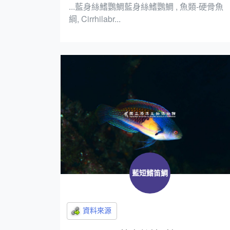
...藍身絲鰭鸚鯛藍身絲鰭鸚鯛 , 魚類-硬骨魚
綱, Cirrhilabr...
藍短鰭笛鯛