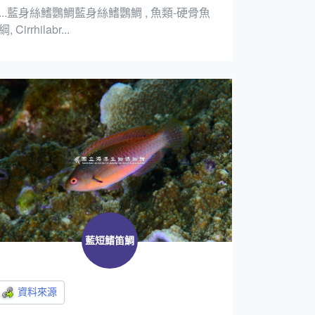
...藍身絲鰭鸚鯛藍身絲鰭鸚鯛 , 魚類-硬骨魚
綱, Cirrhilabr...
藍短鰭笛鯛