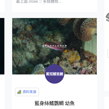
最上面 close ::: 多媒體檢...
藍短鰭笛鯛
藍身絲鰭鸚鯛 幼魚