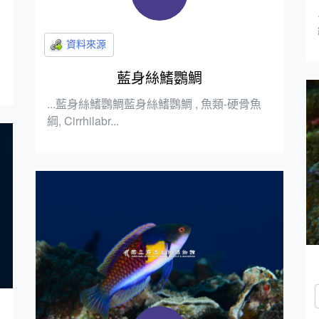
藍身絲鰭鸚鯛
...藍身絲鰭鸚鯛藍身絲鰭鸚鯛 , 魚類-硬骨魚
綱, Cirrhilabr...