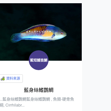
藍短鰭笛鯛
藍身絲鰭鸚鯛
...藍身絲鰭鸚鯛藍身絲鰭鸚鯛 , 魚類-硬骨魚
綱, Cirrhilabr...