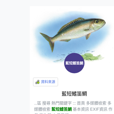
藍短鰭笛鯛
藍短鰭笛鯛
...區 搜尋 熱門關鍵字 ::: 首頁 多媒體檢索 多
媒體檢索
藍短鰭笛鯛
基本資訊 EXIF資訊 作