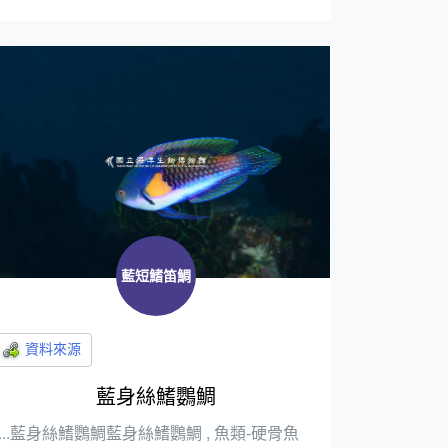
藍短鰭笛鯛
藍身絲鰭鸚鯛
...藍身絲鰭鸚鯛藍身絲鰭鸚鯛 , 魚類-硬骨魚