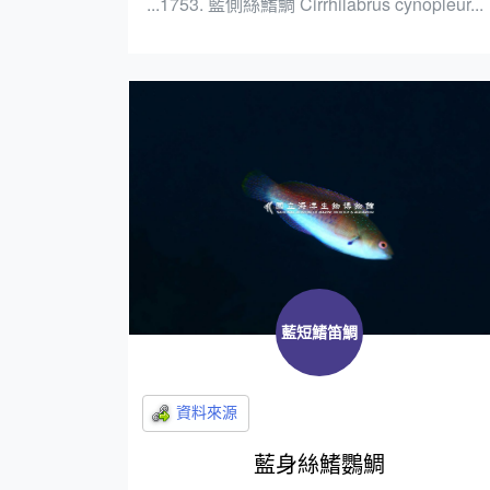
...1753. 藍側絲鰭鯛 Cirrhilabrus cynopleur...
藍短鰭笛鯛
藍身絲鰭鸚鯛