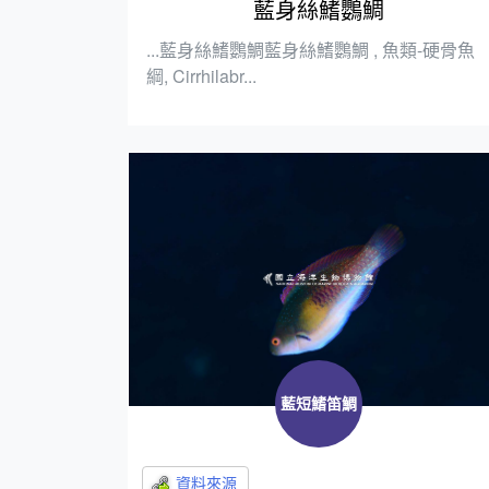
藍身絲鰭鸚鯛
...藍身絲鰭鸚鯛藍身絲鰭鸚鯛 , 魚類-硬骨魚
綱, Cirrhilabr...
藍短鰭笛鯛