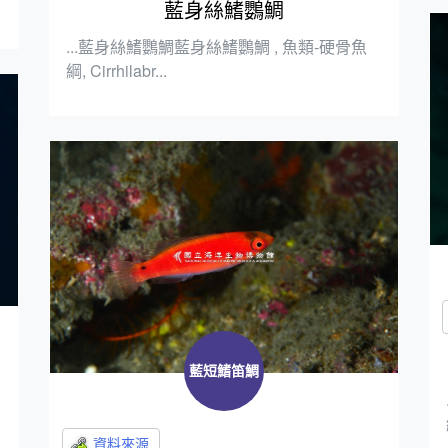
藍身絲鰭鸚鯛
...藍身絲鰭鸚鯛藍身絲鰭鸚鯛 , 魚類-硬骨魚
綱, Cirrhilabr...
藍短鰭笛鯛