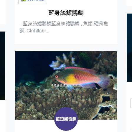
藍身絲鰭鸚鯛
...藍身絲鰭鸚鯛藍身絲鰭鸚鯛 , 魚類-硬骨魚
綱, Cirrhilabr...
藍短鰭笛鯛