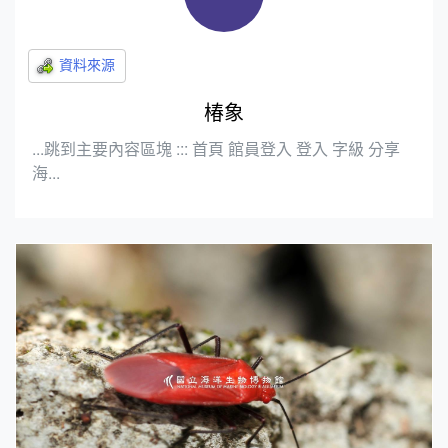
椿象
...跳到主要內容區塊 ::: 首頁 館員登入 登入 字級 分享
海...