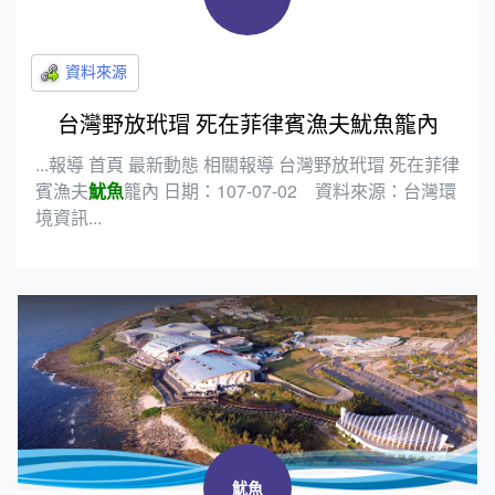
台灣野放玳瑁 死在菲律賓漁夫魷魚籠內
...報導 首頁 最新動態 相關報導 台灣野放玳瑁 死在菲律
賓漁夫
魷魚
籠內 日期：107-07-02 資料來源：台灣環
境資訊...
魷魚