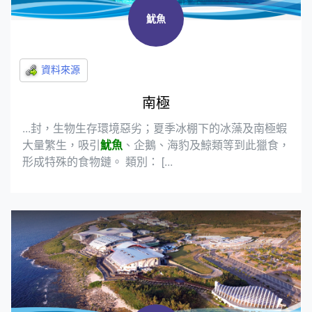
魷魚
南極
...封，生物生存環境惡劣；夏季冰棚下的冰藻及南極蝦
大量繁生，吸引
魷魚
、企鵝、海豹及鯨類等到此獵食，
形成特殊的食物鏈。 類別： [...