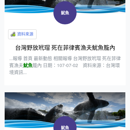
魷魚
台灣野放玳瑁 死在菲律賓漁夫魷魚籠內
...報導 首頁 最新動態 相關報導 台灣野放玳瑁 死在菲律
賓漁夫
魷魚
籠內 日期：107-07-02 資料來源：台灣環
境資訊...
魷魚