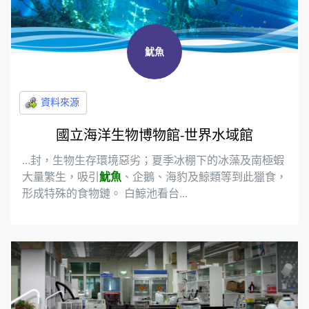
魷魚
國立海洋生物博物館-世界水域館
...封，生物生存環境惡劣；夏季冰棚下的冰藻及南極蝦
大量繁生，吸引
魷魚
、企鵝、海豹及鯨類等到此獵食，
形成特殊的食物鏈。 白鯨池看台...