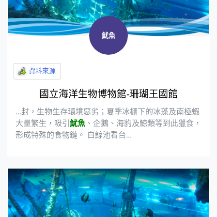
魷魚
國立海洋生物博物館-珊瑚王國館
...封，生物生存環境惡劣；夏季冰棚下的冰藻及南極蝦
大量繁生，吸引
魷魚
、企鵝、海豹及鯨類等到此獵食，
形成特殊的食物鏈。 白鯨池看台...