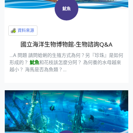
魷魚
國立海洋生物博物館-生物諮詢Q&A
...A 問題 請問蛤蜊的生殖方式為何？另『珍珠』是如何
形成的？
魷魚
和花枝該怎麼分阿？ 為何養的水母越來
越小？ 海馬是否為魚類？...