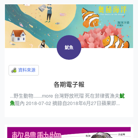
魷魚
各期電子報
...野生動物.......more 台灣野放玳瑁 死在菲律賓漁夫
魷
魚
籠內 2018-07-02 摘錄自2018年6月27日蘋果即...