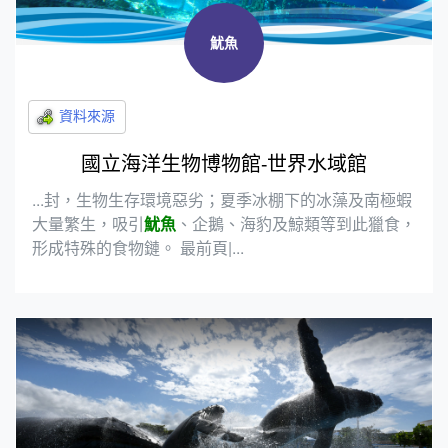
魷魚
國立海洋生物博物館-世界水域館
...封，生物生存環境惡劣；夏季冰棚下的冰藻及南極蝦
大量繁生，吸引
魷魚
、企鵝、海豹及鯨類等到此獵食，
形成特殊的食物鏈。 最前頁|...