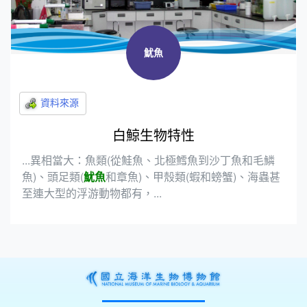
魷魚
白鯨生物特性
...異相當大：魚類(從鮭魚、北極鱈魚到沙丁魚和毛鱗
魚)、頭足類(
魷魚
和章魚)、甲殼類(蝦和螃蟹)、海蟲甚
至連大型的浮游動物都有，...