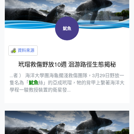
魷魚
玳瑁救傷野放10週 洄游路徑生態揭秘
...者 ） 海洋大學團海龜擱淺救傷團隊，3月29日野放一
隻名為「
魷魚
絲」的亞成玳瑁，牠的背甲上繫著海洋大
學程一駿教授裝置的衛星發...