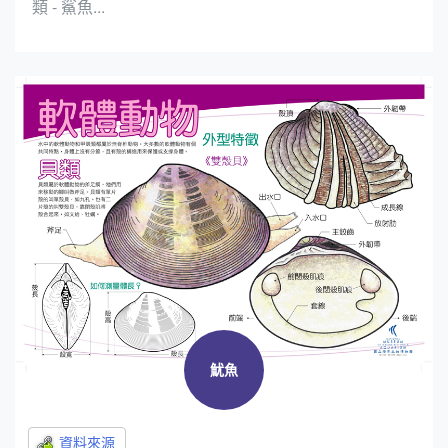
類 - 鯊魚...
魷魚