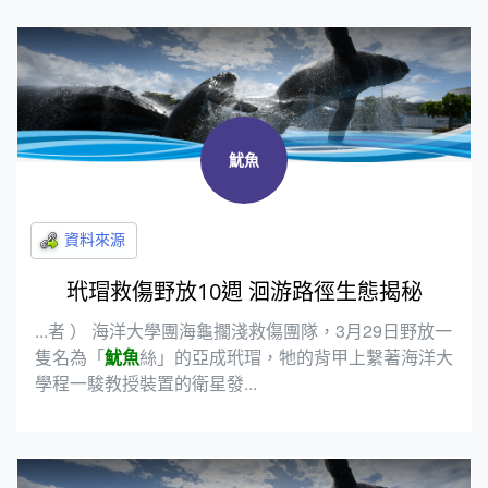
魷魚
玳瑁救傷野放10週 洄游路徑生態揭秘
...者 ） 海洋大學團海龜擱淺救傷團隊，3月29日野放一
隻名為「
魷魚
絲」的亞成玳瑁，牠的背甲上繫著海洋大
學程一駿教授裝置的衛星發...