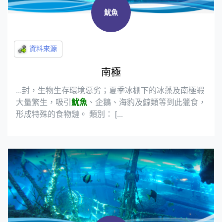
魷魚
南極
...封，生物生存環境惡劣；夏季冰棚下的冰藻及南極蝦
大量繁生，吸引
魷魚
、企鵝、海豹及鯨類等到此獵食，
形成特殊的食物鏈。 類別： [...