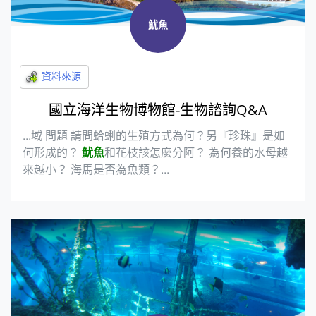
魷魚
國立海洋生物博物館-生物諮詢Q&A
...域 問題 請問蛤蜊的生殖方式為何？另『珍珠』是如
何形成的？
魷魚
和花枝該怎麼分阿？ 為何養的水母越
來越小？ 海馬是否為魚類？...