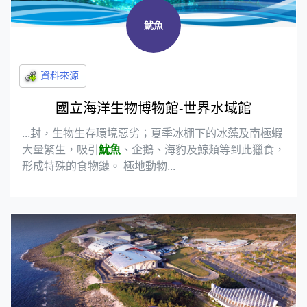
魷魚
國立海洋生物博物館-世界水域館
...封，生物生存環境惡劣；夏季冰棚下的冰藻及南極蝦
大量繁生，吸引
魷魚
、企鵝、海豹及鯨類等到此獵食，
形成特殊的食物鏈。 極地動物...