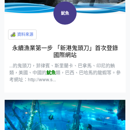
魷魚
永續漁業第一步 「新港鬼頭刀」首次登錄
國際網站
...的鬼頭刀，菲律賓、斯里蘭卡、巴拿馬、印尼的鮪
類，美國、中國的
魷魚
類，巴西、巴哈馬的龍蝦等。參
考網址：http://www.s...