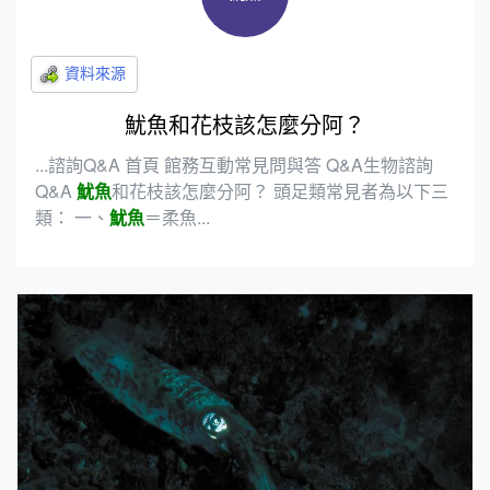
魷魚和花枝該怎麼分阿？
...諮詢Q&A 首頁 館務互動常見問與答 Q&A生物諮詢
Q&A
魷魚
和花枝該怎麼分阿？ 頭足類常見者為以下三
類： 一、
魷魚
＝柔魚...