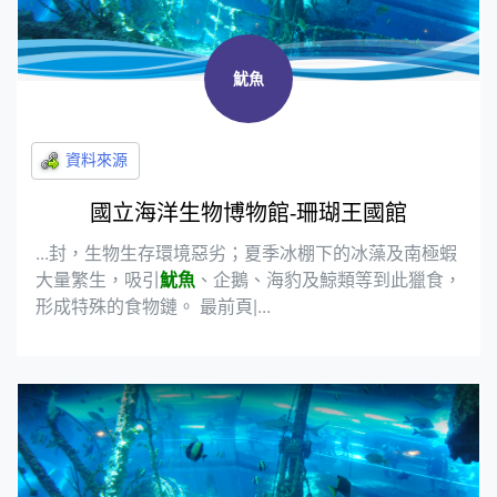
魷魚
國立海洋生物博物館-珊瑚王國館
...封，生物生存環境惡劣；夏季冰棚下的冰藻及南極蝦
大量繁生，吸引
魷魚
、企鵝、海豹及鯨類等到此獵食，
形成特殊的食物鏈。 最前頁|...