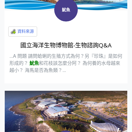
魷魚
國立海洋生物博物館-生物諮詢Q&A
...A 問題 請問蛤蜊的生殖方式為何？另『珍珠』是如何
形成的？
魷魚
和花枝該怎麼分阿？ 為何養的水母越來
越小？ 海馬是否為魚類？...