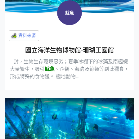
魷魚
國立海洋生物博物館-珊瑚王國館
...封，生物生存環境惡劣；夏季冰棚下的冰藻及南極蝦
大量繁生，吸引
魷魚
、企鵝、海豹及鯨類等到此獵食，
形成特殊的食物鏈。 極地動物...